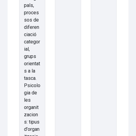
pals,
proces
sos de
diferen
ciació
categor
ial,
grups
orientat
s a la
tasca.
Psicolo
gia de
les
organit
zacion
s: tipus
d'organ