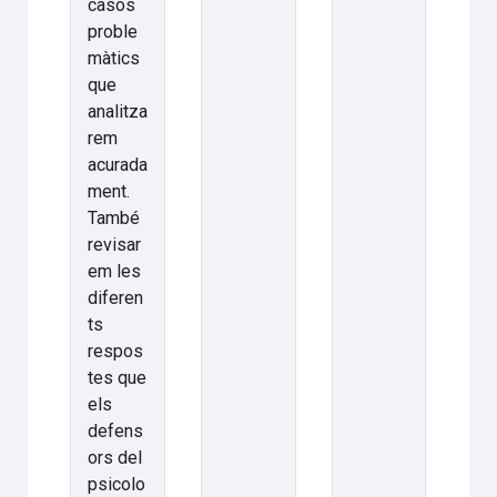
casos
proble
màtics
que
analitza
rem
acurada
ment.
També
revisar
em les
diferen
ts
respos
tes que
els
defens
ors del
psicolo