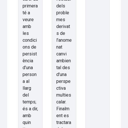
primera
dels
té a
proble
veure
mes
amb
derivat
les
s de
condici
l'anome
ons de
nat
persist
canvi
ència
ambien
d’una
tal des
person
d'una
a al
perspe
llarg
ctiva
del
multies
temps;
calar.
és a dir,
Finalm
amb
ent es
quin
tractara