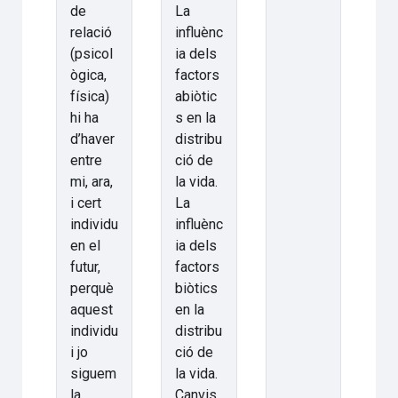
de
La
relació
influènc
(psicol
ia dels
ògica,
factors
física)
abiòtic
hi ha
s en la
d’haver
distribu
entre
ció de
mi, ara,
la vida.
i cert
La
individu
influènc
en el
ia dels
futur,
factors
perquè
biòtics
aquest
en la
individu
distribu
i jo
ció de
siguem
la vida.
la
Canvis