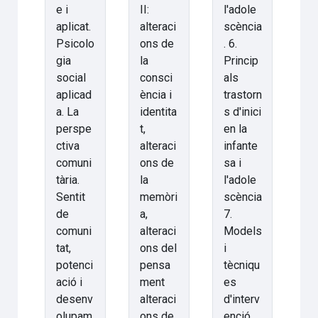
e i
II:
l'adole
aplicat.
alteraci
scència
Psicolo
ons de
. 6.
gia
la
Princip
social
consci
als
aplicad
ència i
trastorn
a. La
identita
s d'inici
perspe
t,
en la
ctiva
alteraci
infante
comuni
ons de
sa i
tària.
la
l'adole
Sentit
memòri
scència
de
a,
7.
comuni
alteraci
Models
tat,
ons del
i
potenci
pensa
tècniqu
ació i
ment
es
desenv
alteraci
d'interv
olupam
ons de
enció