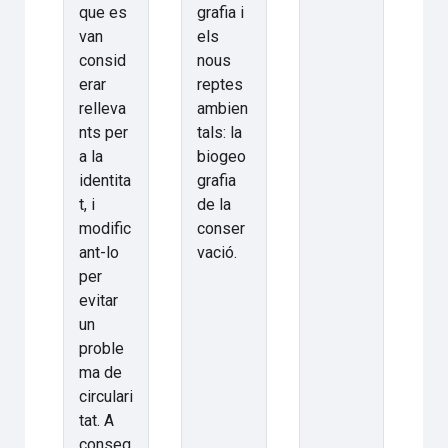
que es
grafia i
van
els
consid
nous
erar
reptes
relleva
ambien
nts per
tals: la
a la
biogeo
identita
grafia
t, i
de la
modific
conser
ant-lo
vació.
per
evitar
un
proble
ma de
circulari
tat. A
conseq