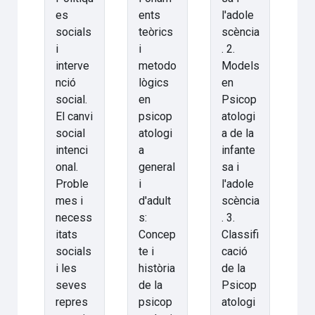
es
ents
l'adole
socials
teòrics
scència
i
i
. 2.
interve
metodo
Models
nció
lògics
en
social.
en
Psicop
El canvi
psicop
atologi
social
atologi
a de la
intenci
a
infante
onal.
general
sa i
Proble
i
l'adole
mes i
d'adult
scència
necess
s:
. 3.
itats
Concep
Classifi
socials
te i
cació
i les
història
de la
seves
de la
Psicop
repres
psicop
atologi