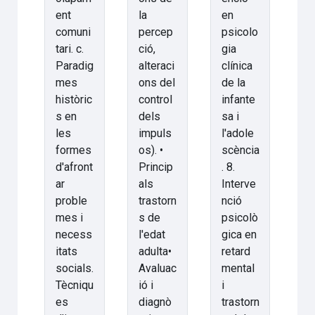
ent
la
en
comuni
percep
psicolo
tari. c.
ció,
gia
Paradig
alteraci
clínica
mes
ons del
de la
històric
control
infante
s en
dels
sa i
les
impuls
l'adole
formes
os). •
scència
d'afront
Princip
. 8.
ar
als
Interve
proble
trastorn
nció
mes i
s de
psicolò
necess
l'edat
gica en
itats
adulta•
retard
socials.
Avaluac
mental
Tècniqu
ió i
i
es
diagnò
trastorn