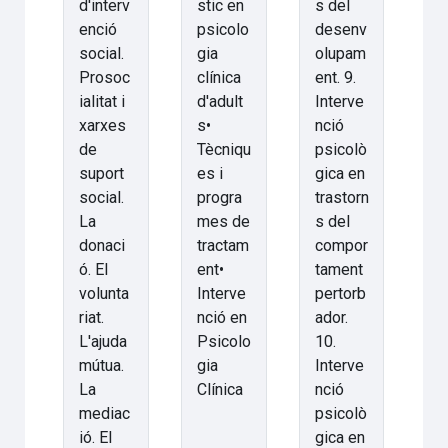
d'interv
stic en
s del
enció
psicolo
desenv
social.
gia
olupam
Prosoc
clínica
ent. 9.
ialitat i
d'adult
Interve
xarxes
s•
nció
de
Tècniqu
psicolò
suport
es i
gica en
social.
progra
trastorn
La
mes de
s del
donaci
tractam
compor
ó. El
ent•
tament
volunta
Interve
pertorb
riat.
nció en
ador.
L'ajuda
Psicolo
10.
mútua.
gia
Interve
La
Clínica
nció
mediac
psicolò
ió. El
gica en