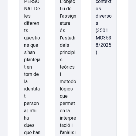
PERSO
L'objec
context
NAL.De
tiu de
os
les
l'assign
diverso
diferen
atura
s
ts
és
(3501
qüestio
l'estudi
MO353
ns que
dels
8/2025
s’han
principi
)
planteja
s
t en
teòrics
torn de
i
la
metodo
identita
lògics
t
que
person
permet
al, n’hi
en la
ha
interpre
dues
tació i
que han
l'anàlisi