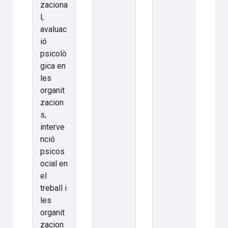
zaciona
l,
avaluac
ió
psicolò
gica en
les
organit
zacion
s,
interve
nció
psicos
ocial en
el
treball i
les
organit
zacion