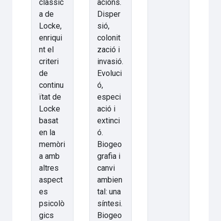
clàssic
acions.
a de
Disper
Locke,
sió,
enriqui
colonit
nt el
zació i
criteri
invasió.
de
Evoluci
continu
ó,
ïtat de
especi
Locke
ació i
basat
extinci
en la
ó.
memòri
Biogeo
a amb
grafia i
altres
canvi
aspect
ambien
es
tal: una
psicolò
síntesi.
gics
Biogeo