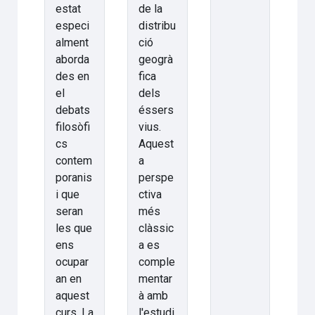
estat
de la
especi
distribu
alment
ció
aborda
geogrà
des en
fica
el
dels
debats
éssers
filosòfi
vius.
cs
Aquest
contem
a
poranis
perspe
i que
ctiva
seran
més
les que
clàssic
ens
a es
ocupar
comple
an en
mentar
aquest
à amb
curs. La
l'estudi