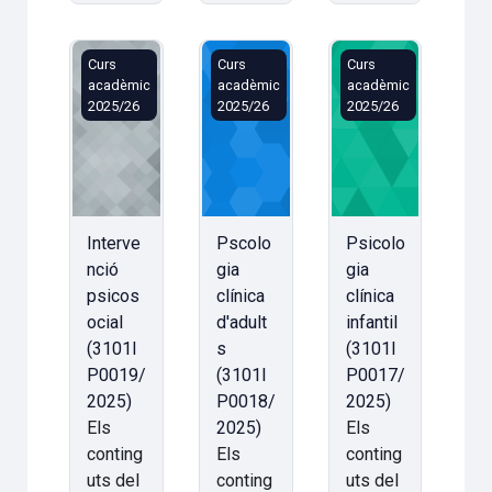
Intervenció psicosocial (3101IP0019/2025)
Pscologia clínica d'adults (3101IP
Psicologia clínica 
Curs
Curs
Curs
acadèmic
acadèmic
acadèmic
2025/26
2025/26
2025/26
Interve
Pscolo
Psicolo
nció
gia
gia
psicos
clínica
clínica
ocial
d'adult
infantil
(3101I
s
(3101I
P0019/
(3101I
P0017/
2025)
P0018/
2025)
Els
2025)
Els
conting
Els
conting
uts del
conting
uts del