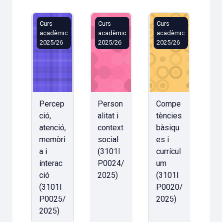
Percepció, atenció, memòria i interacció (3101IP002
Personalitat i context social (3101
Competències bàsiq
Curs
Curs
Curs
acadèmic
acadèmic
acadèmic
2025/26
2025/26
2025/26
Percep
Person
Compe
ció,
alitat i
tències
atenció,
context
bàsiqu
memòri
social
es i
a i
(3101I
currícul
interac
P0024/
um
ció
2025)
(3101I
(3101I
P0020/
P0025/
2025)
2025)