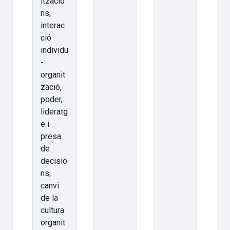
itzacio
ns,
interac
ció
individu
-
organit
zació,
poder,
lideratg
e i
presa
de
decisio
ns,
canvi
de la
cultura
organit