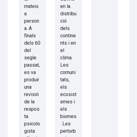
mateix
en la
a
distribu
person
ció
a. A
dels
finals
contine
dels 60
nts i en
del
el
segle
clima.
passat,
Les
es va
comuni
produir
tats,
una
els
revisió
ecosist
de la
emes i
respos
els
ta
biomes
psicolo
. Les
gista
pertorb