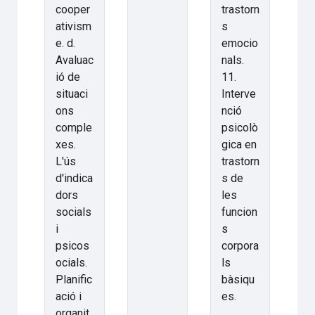
cooper
trastorn
ativism
s
e. d.
emocio
Avaluac
nals.
ió de
11.
situaci
Interve
ons
nció
comple
psicolò
xes.
gica en
L'ús
trastorn
d'indica
s de
dors
les
socials
funcion
i
s
psicos
corpora
ocials.
ls
Planific
bàsiqu
ació i
es.
organit