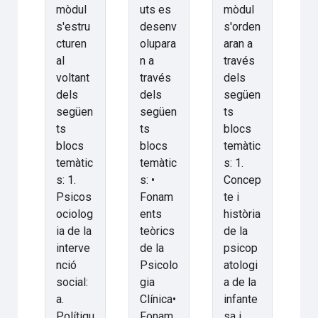
mòdul
uts es
mòdul
s'estru
desenv
s'orden
cturen
olupara
aran a
al
n a
través
voltant
través
dels
dels
dels
següen
següen
següen
ts
ts
ts
blocs
blocs
blocs
temàtic
temàtic
temàtic
s: 1.
s: 1.
s: •
Concep
Psicos
Fonam
te i
ociolog
ents
història
ia de la
teòrics
de la
interve
de la
psicop
nció
Psicolo
atologi
social:
gia
a de la
a.
Clínica•
infante
Polítiqu
Fonam
sa i