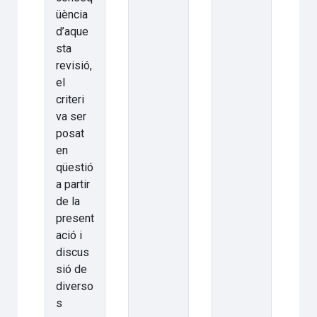
üència
d’aque
sta
revisió,
el
criteri
va ser
posat
en
qüestió
a partir
de la
present
ació i
discus
sió de
diverso
s