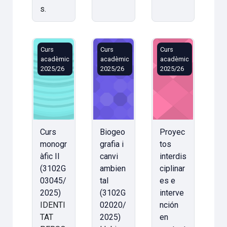
s.
Curs monogràfic II (3102G03045/2025)
Biogeografia i canvi ambiental (31
Proyectos interdis
Curs
Curs
Curs
acadèmic
acadèmic
acadèmic
2025/26
2025/26
2025/26
Curs
Biogeo
Proyec
monogr
grafia i
tos
àfic II
canvi
interdis
(3102G
ambien
ciplinar
03045/
tal
es e
2025)
(3102G
interve
IDENTI
02020/
nción
TAT
2025)
en