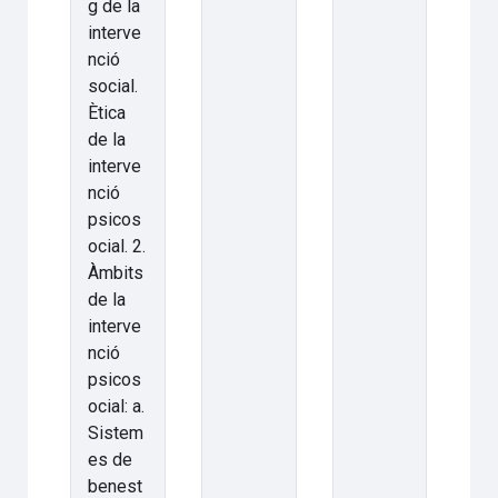
g de la
interve
nció
social.
Ètica
de la
interve
nció
psicos
ocial. 2.
Àmbits
de la
interve
nció
psicos
ocial: a.
Sistem
es de
benest