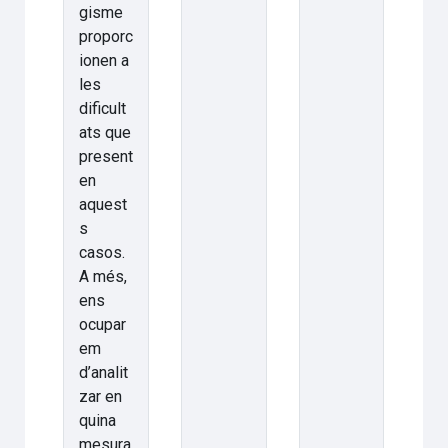
gisme
proporc
ionen a
les
dificult
ats que
present
en
aquest
s
casos.
A més,
ens
ocupar
em
d’analit
zar en
quina
mesura