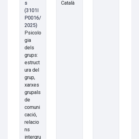
s
Català
(3101I
P0016/
2025)
Psicolo
gia
dels
grups:
estruct
ura del
grup,
xarxes
grupals
de
comuni
cació,
relacio
ns
intergru