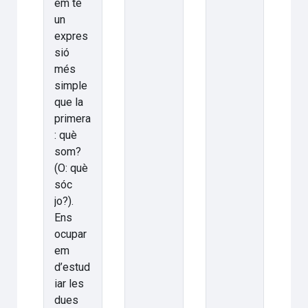
em té
un
expres
sió
més
simple
que la
primera
: què
som?
(O: què
sóc
jo?).
Ens
ocupar
em
d’estud
iar les
dues