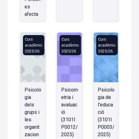
es
afecta
Psicologia dels grups i les organitzacions (3101IP0
Psicometria i avaluació (3101IP001
Psicologia de l'ed
Curs
Curs
Curs
acadèmic
acadèmic
acadèmic
2025/26
2025/26
2025/26
Psicolo
Psicom
Psicolo
gia
etria i
gia de
dels
avaluac
l'educa
grups i
ió
ció
les
(3101I
(3101I
organit
P0012/
P0003/
zacion
2025)
2025)