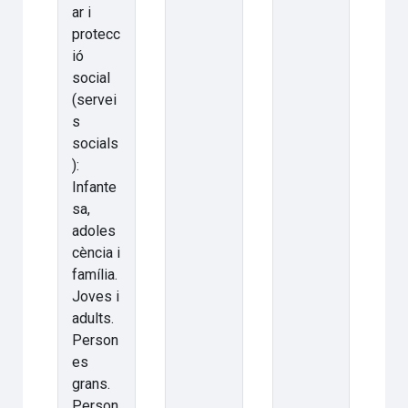
ar i
protecc
ió
social
(servei
s
socials
):
Infante
sa,
adoles
cència i
família.
Joves i
adults.
Person
es
grans.
Person