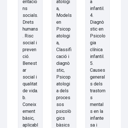
entacio
atologi
a
ns
a,
infantil.
socials.
Models
4.
Drets
en
Diagnò
humans
Psicop
stic en
. Risc
atologi
Psicolo
social i
a,
gia
preven
Classifi
clínica
ció.
cació i
infantil.
Benest
diagnò
5.
ar
stic,
Causes
social i
Psicop
general
qualitat
atologi
s dels
de vida.
a dels
trastorn
b.
proces
s
Coneix
sos
mental
ement
psicolò
s en la
bàsic,
gics
infante
aplicabl
bàsics
sa i