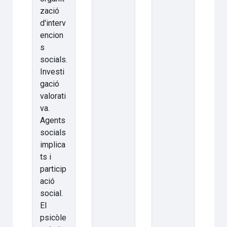
zació
d'interv
encion
s
socials.
Investi
gació
valorati
va.
Agents
socials
implica
ts i
particip
ació
social.
El
psicòle