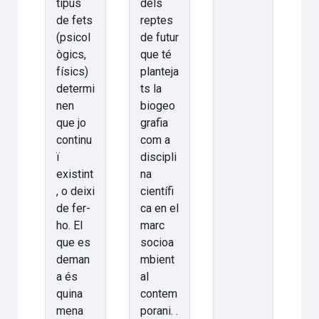
tipus
dels
de fets
reptes
(psicol
de futur
ògics,
que té
físics)
planteja
determi
ts la
nen
biogeo
que jo
grafia
continu
com a
ï
discipli
existint
na
, o deixi
científi
de fer-
ca en el
ho. El
marc
que es
socioa
deman
mbient
a és
al
quina
contem
mena
porani. .